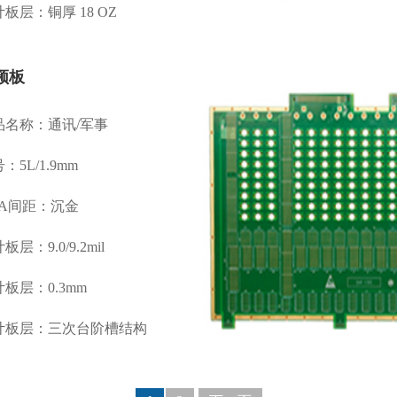
板层：铜厚 18 OZ
频板
品名称：通讯/军事
：5L/1.9mm
GA间距：沉金
板层：9.0/9.2mil
板层：0.3mm
计板层：三次台阶槽结构